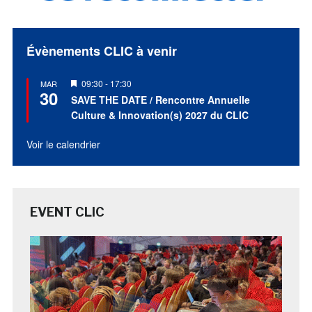
Évènements CLIC à venir
Mis
09:30
-
17:30
MAR
30
en
SAVE THE DATE / Rencontre Annuelle
avant
Culture & Innovation(s) 2027 du CLIC
Voir le calendrier
EVENT CLIC