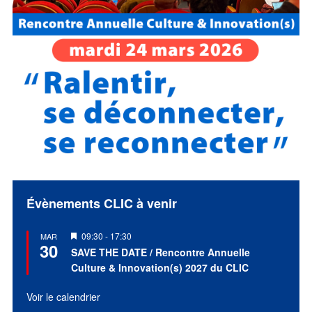
Évènements CLIC à venir
Mis
09:30
-
17:30
MAR
30
en
SAVE THE DATE / Rencontre Annuelle
avant
Culture & Innovation(s) 2027 du CLIC
Voir le calendrier