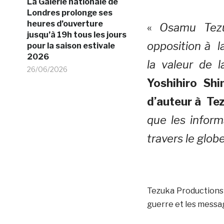
La Galerie nationale de
Londres prolonge ses
heures d’ouverture
«
Osamu Tezu
jusqu’à 19h tous les jours
opposition à la
pour la saison estivale
2026
la valeur de 
26/06/2026
Yoshihiro Shi
d’auteur à Te
que les infor
travers le glob
Tezuka Productions r
guerre et les messag