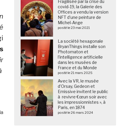
Fragilisée par la crise du
covid-19, la Galerie des
Offices a vendu la version
n
NFT d’une peinture de
Michel-Ange
né
posté le 23 mai 2021
gi
La société hexagonale
BryanThings installe son
s
Photomaton et
l’intelligence artificielle
ir
dans les musées de
France et du Monde
à
posté le 21 mars 2025
Avec la VR, le musée
d’Orsay, Gedeon et
Emissive invitent le public
à revivre €œun soir avec
les impressionnistes », à
Paris, en 1874
la
posté le 26 mars 2024