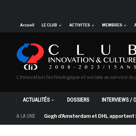
Accueil
LE CLUB
ACTIVITES
MEMBRES
L'innovation technologique et sociale au service du 
ACTUALITÉS
DOSSIERS
INTERVIEWS / 
usée Van Gogh d’Amsterdam et DHL apportent l’art dans 
A LA UNE