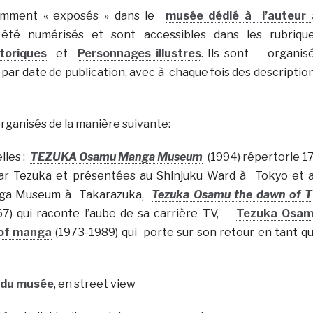
amment « exposés » dans le
musée dédié à l’auteur
é numérisés et sont accessibles dans les rubriqu
oriques
et
Personnages illustres
. Ils sont organis
ar date de publication, avec à chaque fois des descriptio
rganisés de la manière suivante:
elles :
TEZUKA Osamu Manga Museum
(1994) répertorie 1
ar Tezuka et présentées au Shinjuku Ward à Tokyo et 
ga Museum à Takarazuka,
Tezuka Osamu the dawn of 
7) qui raconte l’aube de sa carrière TV,
Tezuka Osa
 of manga
(1973-1989) qui porte sur son retour en tant q
e du musée
, en street view