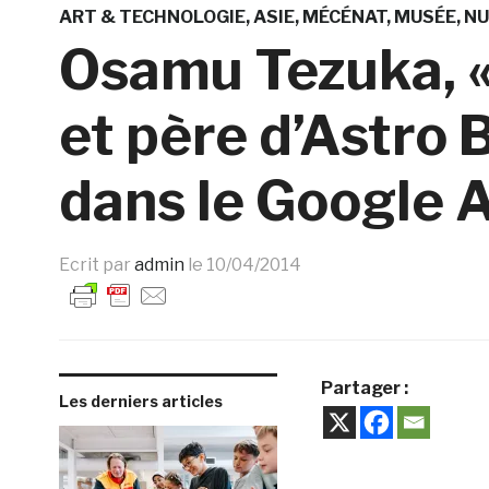
ART & TECHNOLOGIE
ASIE
MÉCÉNAT
MUSÉE
NU
Osamu Tezuka, «
et père d’Astro B
dans le Google A
Ecrit par
admin
le
10/04/2014
Partager :
Les derniers articles