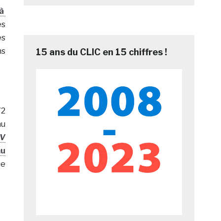
 à
es
és
ns
15 ans du CLIC en 15 chiffres !
72
au
TV
mu
ue