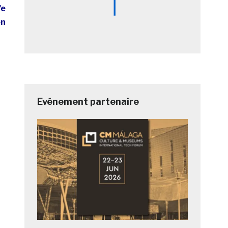
’e
en
Evénement partenaire