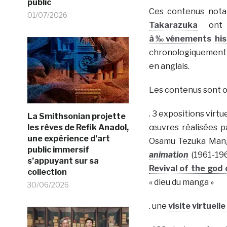
public
Ces contenus not
01/07/2026
Takarazuka
ont ét
à‰vénements hist
chronologiquement p
en anglais.
Les contenus sont o
. 3 expositions virtu
La Smithsonian projette
les rêves de Refik Anadol,
œuvres réalisées p
une expérience d’art
Osamu Tezuka Man
public immersif
animation
(1961-196
s’appuyant sur sa
Revival of the god
collection
« dieu du manga »
30/06/2026
. une
visite virtuell