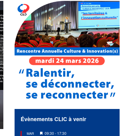
Évènements CLIC à venir
Mis
09:30
-
17:30
MAR