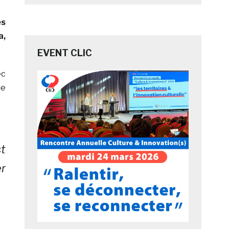
es
a,
EVENT CLIC
ec
ie
st
er