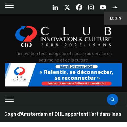
LOGIN
L'innovation technologique et sociale au service du
patrimoine et de la culture
gh d’Amsterdam et DHL apportent l’art dans les salles d