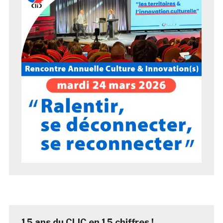
15 ans du CLIC en 15 chiffres !