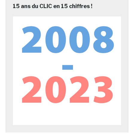
15 ans du CLIC en 15 chiffres !