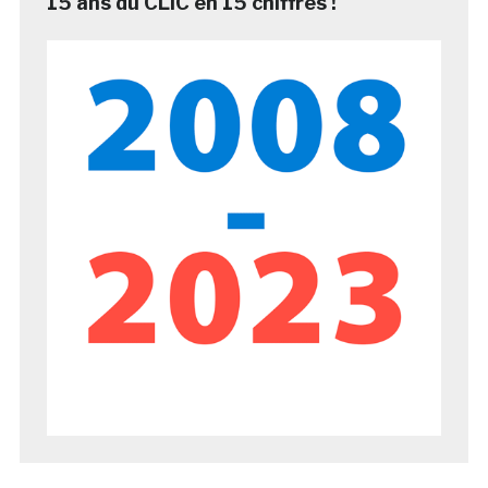
15 ans du CLIC en 15 chiffres !