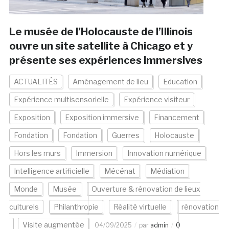
Le musée de l’Holocauste de l’Illinois
ouvre un site satellite à Chicago et y
présente ses expériences immersives
ACTUALITÉS
Aménagement de lieu
Education
Expérience multisensorielle
Expérience visiteur
Exposition
Exposition immersive
Financement
Fondation
Fondation
Guerres
Holocauste
Hors les murs
Immersion
Innovation numérique
Intelligence artificielle
Mécénat
Médiation
Monde
Musée
Ouverture & rénovation de lieux
culturels
Philanthropie
Réalité virtuelle
rénovation
Visite augmentée
04/09/2025
par
admin
0