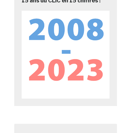
15 ans du CLIC en 15 chiffres !