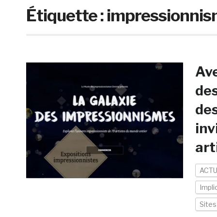
Étiquette :
impressionni
Ave
des
des
inv
art
ACTU
Impli
Site