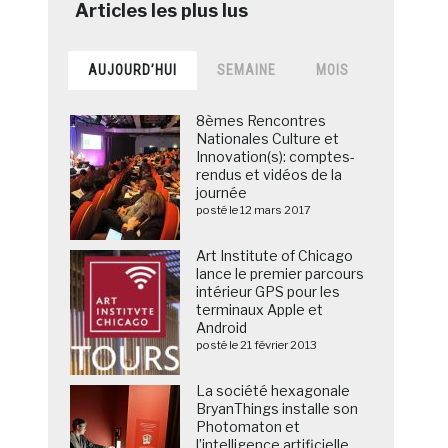
AUJOURD’HUI
SEMAINE
MOIS
8èmes Rencontres
Nationales Culture et
Innovation(s): comptes-
rendus et vidéos de la
journée
posté le 12 mars 2017
Art Institute of Chicago
lance le premier parcours
intérieur GPS pour les
terminaux Apple et
Android
posté le 21 février 2013
La société hexagonale
BryanThings installe son
Photomaton et
l’intelligence artificielle