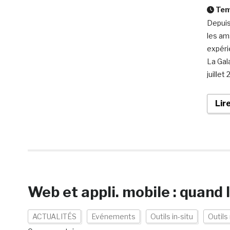
Temp
Depuis
les am
expéri
La Gal
juillet
Lir
Web et appli. mobile : quand 
ACTUALITÉS
Evénements
Outils in-situ
Outils