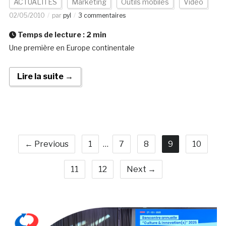
ACTUALITÉS
Marketing
Outils mobiles
Vidéo
02/05/2010
par
pyl
3 commentaires
Temps de lecture :
2
min
Une première en Europe continentale
Lire la suite →
← Previous
1
…
7
8
9
10
11
12
Next →