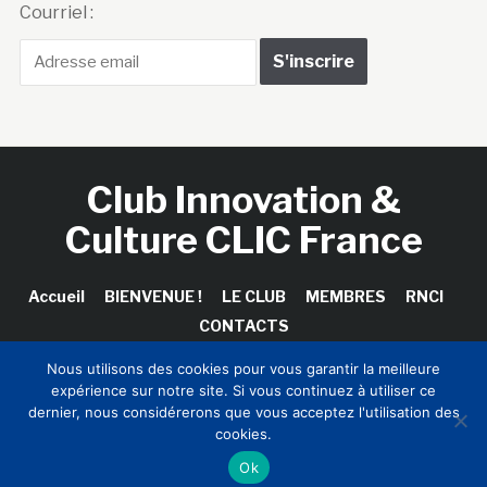
Courriel :
Club Innovation &
Culture CLIC France
Accueil
BIENVENUE !
LE CLUB
MEMBRES
RNCI
CONTACTS
Nous utilisons des cookies pour vous garantir la meilleure
expérience sur notre site. Si vous continuez à utiliser ce
dernier, nous considérerons que vous acceptez l'utilisation des
Copyright © 2026 Club Innovation & Culture CLIC France /
cookies.
Sinapses Conseils
Ok