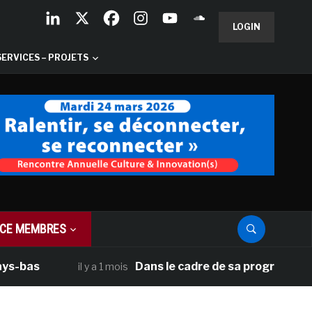
LOGIN
SERVICES – PROJETS
CE MEMBRES
as
Dans le cadre de sa programmation amé
il y a 1 mois