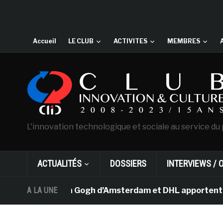
Accueil
LE CLUB
ACTIVITES
MEMBRES
L'innovation technologique et sociale au service du 
ACTUALITÉS
DOSSIERS
INTERVIEWS / 
e musée Van Gogh d’Amsterdam et DHL apportent l’art da
A LA UNE