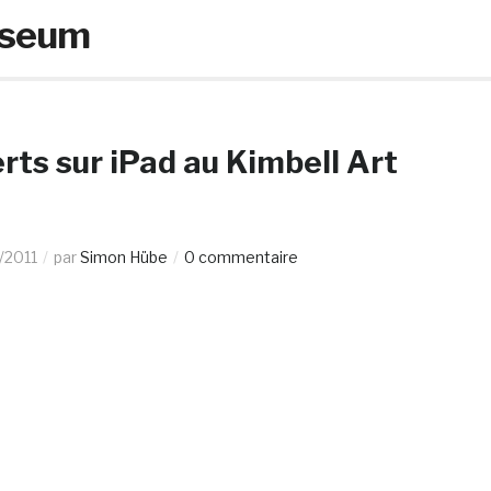
useum
ts sur iPad au Kimbell Art
/2011
par
Simon Hübe
0 commentaire