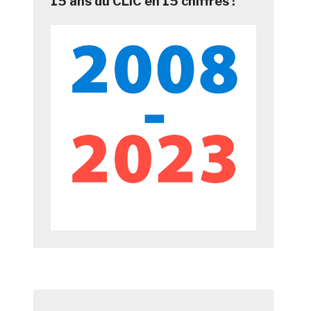
15 ans du CLIC en 15 chiffres !