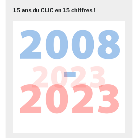
15 ans du CLIC en 15 chiffres !