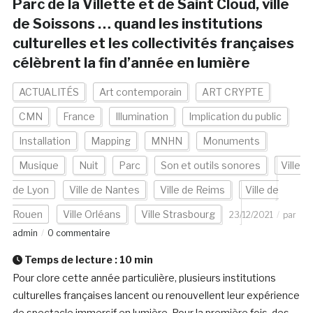
Parc de la Villette et de Saint Cloud, ville
de Soissons … quand les institutions
culturelles et les collectivités françaises
célèbrent la fin d’année en lumière
ACTUALITÉS
Art contemporain
ART CRYPTE
CMN
France
Illumination
Implication du public
Installation
Mapping
MNHN
Monuments
Musique
Nuit
Parc
Son et outils sonores
Ville
de Lyon
Ville de Nantes
Ville de Reims
Ville de
Rouen
Ville Orléans
Ville Strasbourg
23/12/2021
par
admin
0 commentaire
Temps de lecture :
10
min
Pour clore cette année particulière, plusieurs institutions
culturelles françaises lancent ou renouvellent leur expérience
de spectacle immersif en lumière. Pour la première fois, des