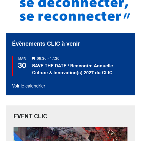
Évènements CLIC à venir
Mis
09:30
-
17:30
MAR
30
en
SAVE THE DATE / Rencontre Annuelle
avant
Culture & Innovation(s) 2027 du CLIC
Voir le calendrier
EVENT CLIC