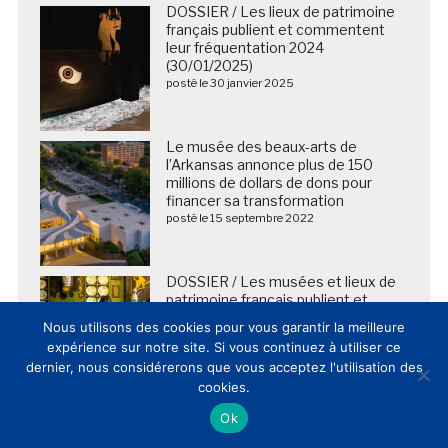
DOSSIER / Les lieux de patrimoine
français publient et commentent
leur fréquentation 2024
(30/01/2025)
posté le 30 janvier 2025
Le musée des beaux-arts de
l’Arkansas annonce plus de 150
millions de dollars de dons pour
financer sa transformation
posté le 15 septembre 2022
DOSSIER / Les musées et lieux de
patrimoine français publient et
commentent leur fréquentation
Nous utilisons des cookies pour vous garantir la meilleure
2025 (20/02/2026)
expérience sur notre site. Si vous continuez à utiliser ce
posté le 20 février 2026
dernier, nous considérerons que vous acceptez l'utilisation des
cookies.
Ok