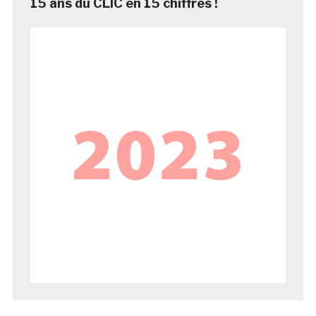
15 ans du CLIC en 15 chiffres !