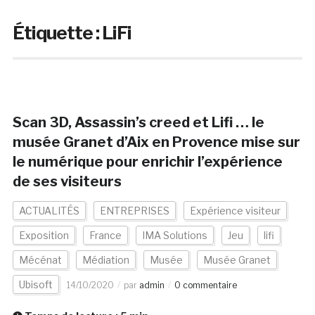
Étiquette :
LiFi
Scan 3D, Assassin’s creed et Lifi … le
musée Granet d’Aix en Provence mise sur
le numérique pour enrichir l’expérience
de ses visiteurs
ACTUALITÉS
ENTREPRISES
Expérience visiteur
Exposition
France
IMA Solutions
Jeu
lifi
Mécénat
Médiation
Musée
Musée Granet
Ubisoft
14/10/2020
par
admin
0 commentaire