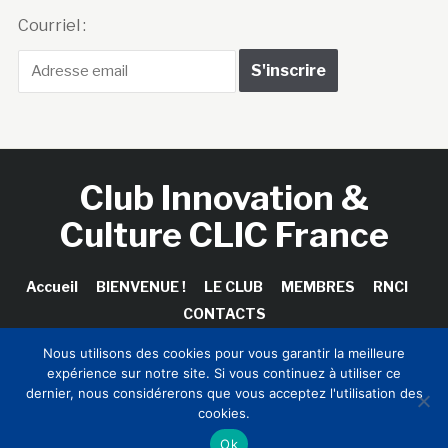
Courriel :
Club Innovation &
Culture CLIC France
Accueil
BIENVENUE !
LE CLUB
MEMBRES
RNCI
CONTACTS
Nous utilisons des cookies pour vous garantir la meilleure
expérience sur notre site. Si vous continuez à utiliser ce
dernier, nous considérerons que vous acceptez l'utilisation des
Copyright © 2026 Club Innovation & Culture CLIC France /
cookies.
Sinapses Conseils
Ok