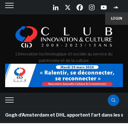
LOGIN
L'innovation technologique et sociale au service du
patrimoine et de la culture
gh d’Amsterdam et DHL apportent l’art dans les salles d