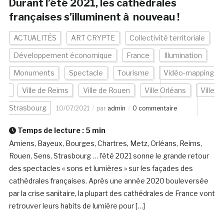
Durant l’été 2021, les cathédrales
françaises s’illuminent à nouveau !
ACTUALITÉS
ART CRYPTE
Collectivité territoriale
Développement économique
France
Illumination
Monuments
Spectacle
Tourisme
Vidéo-mapping
Ville de Reims
Ville de Rouen
Ville Orléans
Ville
Strasbourg
10/07/2021
par
admin
0 commentaire
Temps de lecture :
5
min
Amiens, Bayeux, Bourges, Chartres, Metz, Orléans, Reims,
Rouen, Sens, Strasbourg … l’été 2021 sonne le grande retour
des spectacles « sons et lumières » sur les façades des
cathédrales françaises. Après une année 2020 bouleversée
par la crise sanitaire, la plupart des cathédrales de France vont
retrouver leurs habits de lumière pour […]