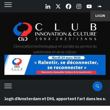
LOGIN
L'innovation technologique et sociale au service du
patrimoine et de la culture
h d’Amsterdam et DHL apportent l’art dans les salles d