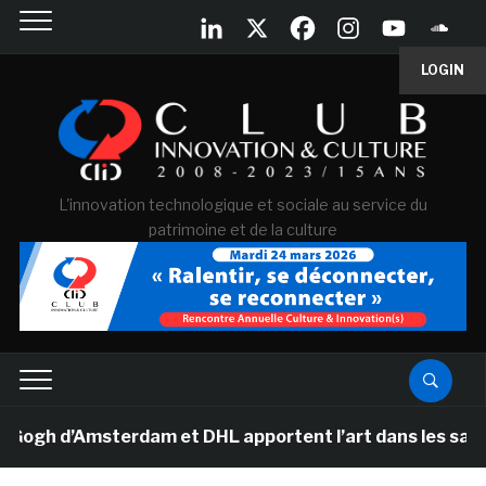
LOGIN
L'innovation technologique et sociale au service du
patrimoine et de la culture
h d’Amsterdam et DHL apportent l’art dans les salles d