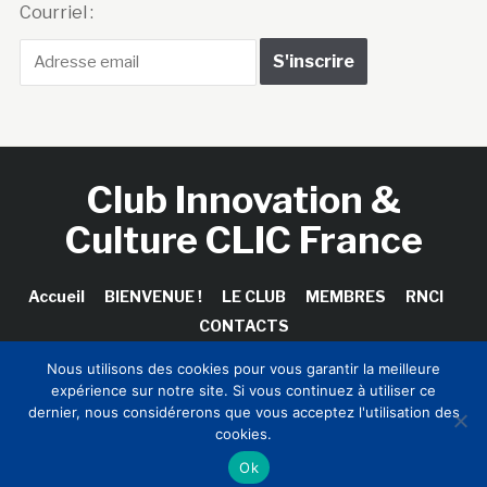
Courriel :
Club Innovation &
Culture CLIC France
Accueil
BIENVENUE !
LE CLUB
MEMBRES
RNCI
CONTACTS
Nous utilisons des cookies pour vous garantir la meilleure
expérience sur notre site. Si vous continuez à utiliser ce
dernier, nous considérerons que vous acceptez l'utilisation des
Copyright © 2026 Club Innovation & Culture CLIC France /
cookies.
Sinapses Conseils
Ok