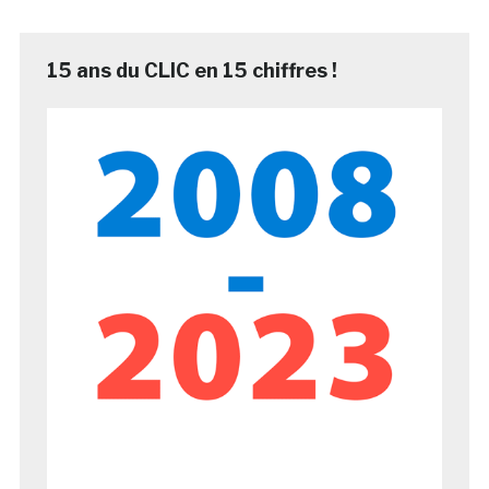
15 ans du CLIC en 15 chiffres !