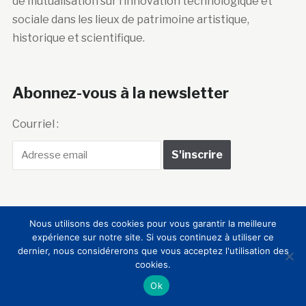
de mutualisation sur l’innovation technologique et
sociale dans les lieux de patrimoine artistique,
historique et scientifique.
Abonnez-vous à la newsletter
Courriel :
Nous utilisons des cookies pour vous garantir la meilleure
Club Innovation &
expérience sur notre site. Si vous continuez à utiliser ce
dernier, nous considérerons que vous acceptez l'utilisation des
Culture CLIC France
cookies.
Ok
Accueil
BIENVENUE !
LE CLUB
MEMBRES
RNCI