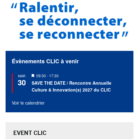
Évènements CLIC à venir
Mis
09:30
-
17:30
MAR
30
en
SAVE THE DATE / Rencontre Annuelle
avant
Culture & Innovation(s) 2027 du CLIC
Voir le calendrier
EVENT CLIC