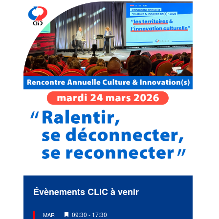
Évènements CLIC à venir
Mis
09:30
-
17:30
MAR