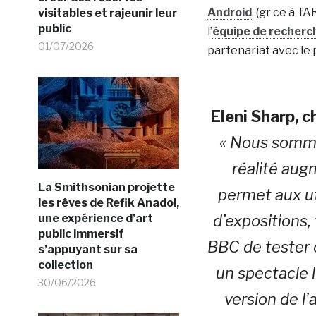
Android
(gr ce à l’
visitables et rajeunir leur
public
l’
équipe de recherc
01/07/2026
partenariat avec le
Eleni Sharp, c
« Nous somme
réalité aug
La Smithsonian projette
permet aux u
les rêves de Refik Anadol,
une expérience d’art
d’expositions,
public immersif
BBC de tester
s’appuyant sur sa
collection
un spectacle 
30/06/2026
version de l’