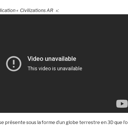
cation « Civilizations AR »:
 se présente sous la forme d’un globe terrestre en 3D que l’