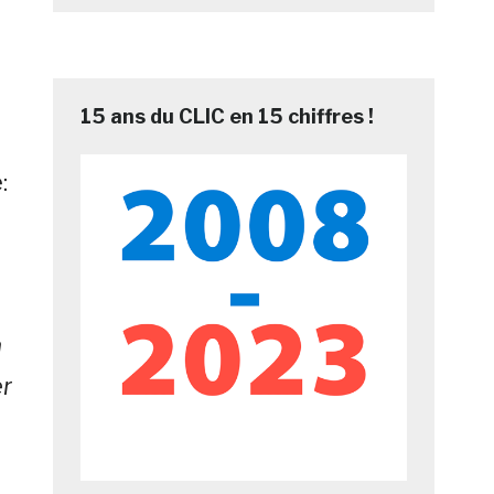
15 ans du CLIC en 15 chiffres !
:
a
r