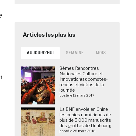
e
AUJOURD’HUI
SEMAINE
MOIS
8èmes Rencontres
Nationales Culture et
t
Innovation(s): comptes-
rendus et vidéos de la
journée
posté le 12 mars 2017
La BNF envoie en Chine
les copies numériques de
plus de 5 000 manuscrits
des grottes de Dunhuang
posté le 25 mars 2018