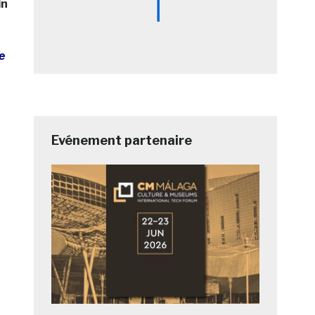
in
e
Evénement partenaire