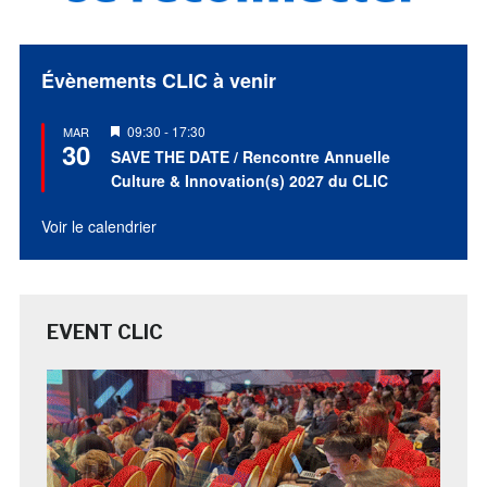
Évènements CLIC à venir
Mis
09:30
-
17:30
MAR
30
en
SAVE THE DATE / Rencontre Annuelle
avant
Culture & Innovation(s) 2027 du CLIC
Voir le calendrier
EVENT CLIC