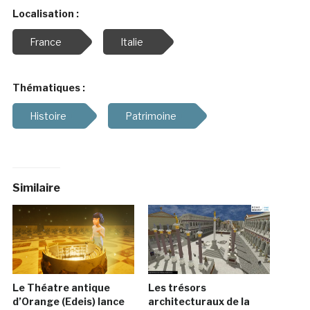
Localisation :
France
Italie
Thématiques :
Histoire
Patrimoine
Similaire
Le Théatre antique
Les trésors
d’Orange (Edeis) lance
architecturaux de la