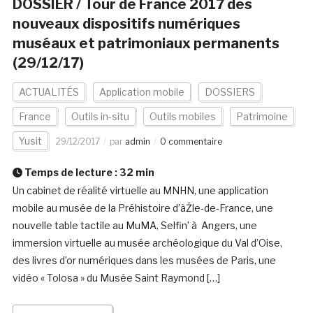
DOSSIER / Tour de France 2017 des
nouveaux dispositifs numériques
muséaux et patrimoniaux permanents
(29/12/17)
ACTUALITÉS
Application mobile
DOSSIERS
France
Outils in-situ
Outils mobiles
Patrimoine
Yusit
29/12/2017
par
admin
0 commentaire
Temps de lecture :
32
min
Un cabinet de réalité virtuelle au MNHN, une application
mobile au musée de la Préhistoire d’àŽle-de-France, une
nouvelle table tactile au MuMA, Selfin’ à Angers, une
immersion virtuelle au musée archéologique du Val d’Oise,
des livres d’or numériques dans les musées de Paris, une
vidéo « Tolosa » du Musée Saint Raymond […]