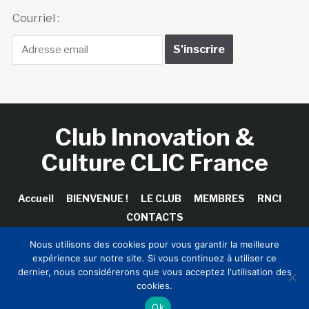
Courriel :
Club Innovation &
Culture CLIC France
Accueil
BIENVENUE !
LE CLUB
MEMBRES
RNCI
CONTACTS
Nous utilisons des cookies pour vous garantir la meilleure
expérience sur notre site. Si vous continuez à utiliser ce
dernier, nous considérerons que vous acceptez l'utilisation des
Copyright © 2026 Club Innovation & Culture CLIC France /
cookies.
Sinapses Conseils
Ok