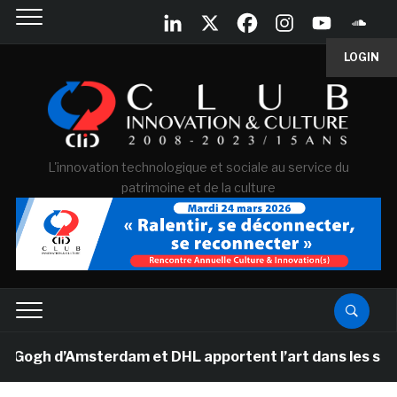
LOGIN
L'innovation technologique et sociale au service du
patrimoine et de la culture
gh d’Amsterdam et DHL apportent l’art dans les salles d