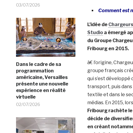
03/07/2026
Comment est né
L’idée de
Chargeur
Studio
a émergé apr
du Groupe Chargeur
Fribourg en 2015.
à€ l’origine, Chargeu
Dans le cadre de sa
groupe français créé
programmation
américaine, Versailles
qui s’est développé 
présente une nouvelle
transport, puis dans 
expérience en réalité
textile et dans le se
virtuelle
médias. En 2015, lo
02/07/2026
Fribourg rachète le 
décide de diversifie
en créant notammen