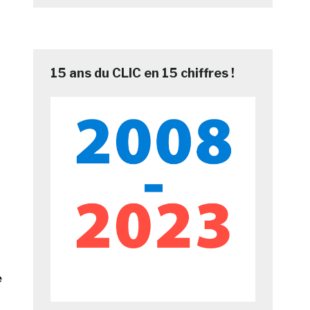
15 ans du CLIC en 15 chiffres !
e