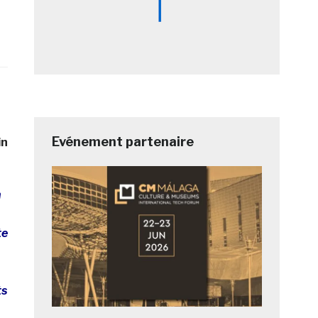
Evénement partenaire
in
n
te
ts