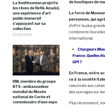
de boutiques de m
La Smithsonian projette
les rêves de Refik Anadol,
La force de Museum 
une expérience d’art
public immersif
personnes, qui agrè
s’appuyant sur sa
d’offrir la plus gra
collection
combinons l’excelle
30/06/2026
international.
Chargeurs Muse
France. Quelles ét
GPI ?
En France, notre act
ce à la société ita
RM, membre du groupe
raisonnés aux catal
BTS : ambassadeur
mondial du Musée
des ouvrages sur des
national de Corée et
commissaire d’une expo
Plus récemment, n