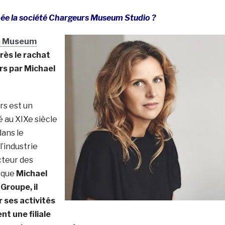
e la société Chargeurs Museum Studio ?
s Museum
ès le rachat
s par Michael
rs est un
 au XIXe siècle
dans le
l’industrie
cteur des
rsque
Michael
Groupe, il
r ses activités
t une filiale