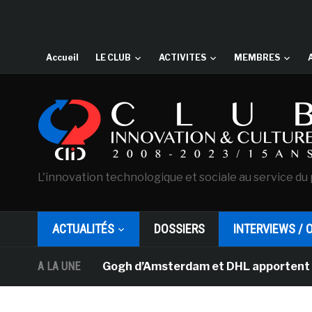
Accueil
LE CLUB
ACTIVITES
MEMBRES
L'innovation technologique et sociale au service du 
ACTUALITÉS
DOSSIERS
INTERVIEWS / 
usée Van Gogh d’Amsterdam et DHL apportent l’art dans 
A LA UNE