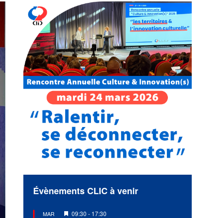
Évènements CLIC à venir
Mis
09:30
-
17:30
MAR