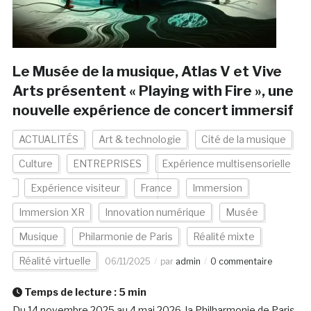
Le Musée de la musique, Atlas V et Vive
Arts présentent « Playing with Fire », une
nouvelle expérience de concert immersif
ACTUALITÉS
Art & technologie
Cité de la musique
Culture
ENTREPRISES
Expérience multisensorielle
Expérience visiteur
France
Immersion
Immersion XR
Innovation numérique
Musée
Musique
Philarmonie de Paris
Réalité mixte
Réalité virtuelle
06/11/2025
par
admin
0 commentaire
Temps de lecture :
5
min
Du 14 novembre 2025 au 4 mai 2026, la Philharmonie de Paris