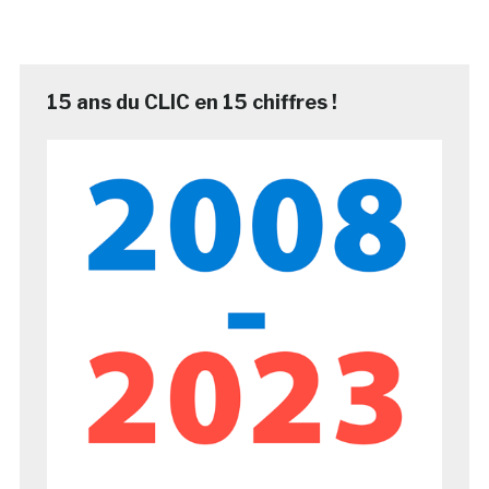
15 ans du CLIC en 15 chiffres !