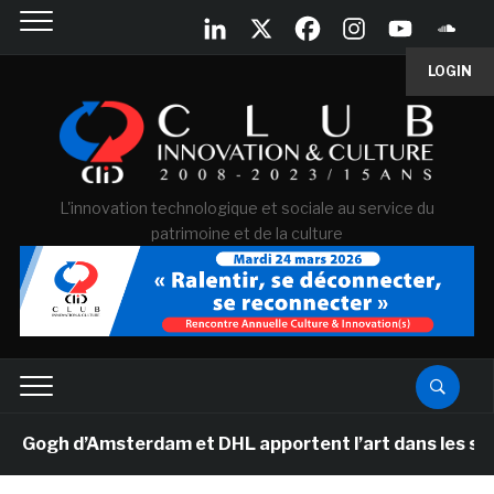
LOGIN
L'innovation technologique et sociale au service du
patrimoine et de la culture
gh d’Amsterdam et DHL apportent l’art dans les salles d