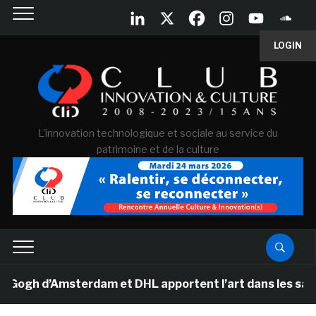
LOGIN
L'innovation technologique et sociale au service du
patrimoine et de la culture
h d’Amsterdam et DHL apportent l’art dans les salles d