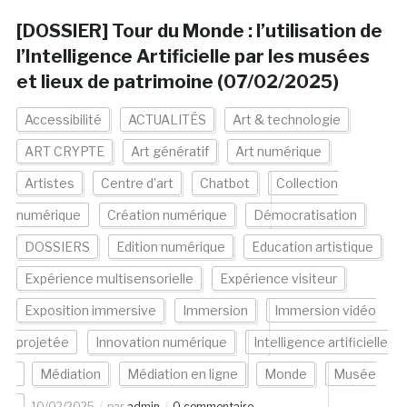
[DOSSIER] Tour du Monde : l’utilisation de
l’Intelligence Artificielle par les musées
et lieux de patrimoine (07/02/2025)
Accessibilité
ACTUALITÉS
Art & technologie
ART CRYPTE
Art génératif
Art numérique
Artistes
Centre d'art
Chatbot
Collection
numérique
Création numérique
Démocratisation
DOSSIERS
Edition numérique
Education artistique
Expérience multisensorielle
Expérience visiteur
Exposition immersive
Immersion
Immersion vidéo
projetée
Innovation numérique
Intelligence artificielle
Médiation
Médiation en ligne
Monde
Musée
10/02/2025
par
admin
0 commentaire