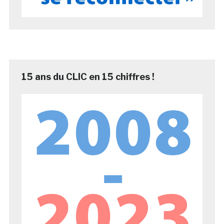
15 ans du CLIC en 15 chiffres !