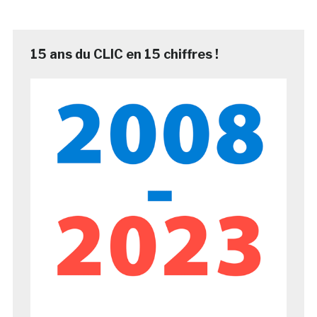
15 ans du CLIC en 15 chiffres !