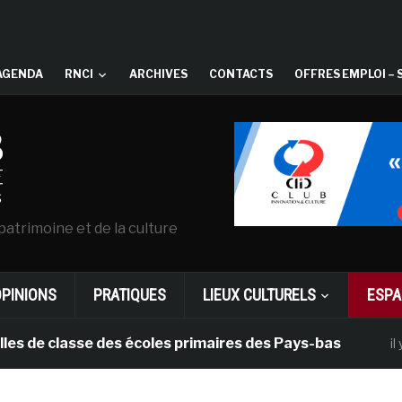
AGENDA
RNCI
ARCHIVES
CONTACTS
OFFRES EMPLOI – 
patrimoine et de la culture
OPINIONS
PRATIQUES
LIEUX CULTURELS
ESPA
asse des écoles primaires des Pays-bas
il y a 1 mois