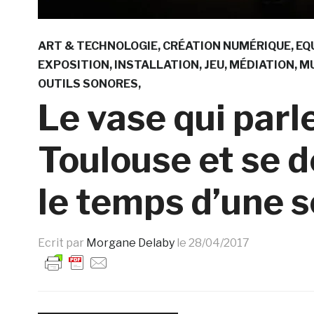
ART & TECHNOLOGIE
CRÉATION NUMÉRIQUE
EQ
EXPOSITION
INSTALLATION
JEU
MÉDIATION
M
OUTILS SONORES
Le vase qui parle
Toulouse et se dé
le temps d’une s
Ecrit par
Morgane Delaby
le
28/04/2017