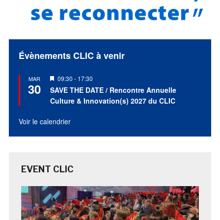
Évènements CLIC à venir
Mis
09:30
-
17:30
MAR
30
en
SAVE THE DATE / Rencontre Annuelle
avant
Culture & Innovation(s) 2027 du CLIC
Voir le calendrier
EVENT CLIC