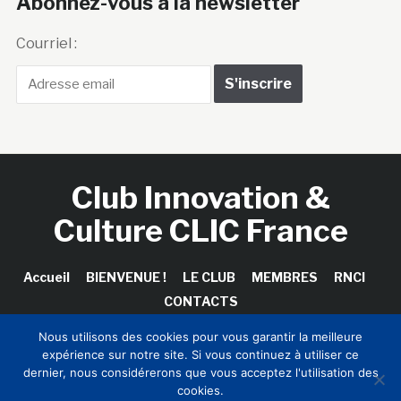
Abonnez-vous à la newsletter
Courriel :
Club Innovation &
Culture CLIC France
Accueil
BIENVENUE !
LE CLUB
MEMBRES
RNCI
CONTACTS
Nous utilisons des cookies pour vous garantir la meilleure
expérience sur notre site. Si vous continuez à utiliser ce
dernier, nous considérerons que vous acceptez l'utilisation des
Copyright © 2026 Club Innovation & Culture CLIC France /
cookies.
Sinapses Conseils