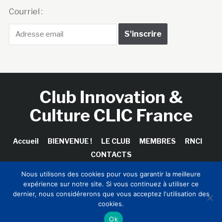
Courriel :
Club Innovation &
Culture CLIC France
Accueil
BIENVENUE !
LE CLUB
MEMBRES
RNCI
CONTACTS
Nous utilisons des cookies pour vous garantir la meilleure
expérience sur notre site. Si vous continuez à utiliser ce
dernier, nous considérerons que vous acceptez l'utilisation des
Copyright © 2026 Club Innovation & Culture CLIC France /
cookies.
Sinapses Conseils
Ok