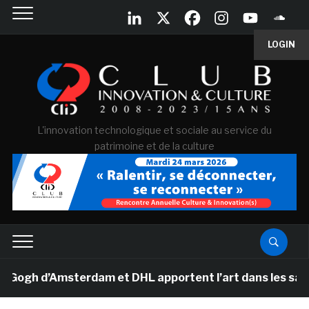
LOGIN
L'innovation technologique et sociale au service du
patrimoine et de la culture
h d’Amsterdam et DHL apportent l’art dans les salles d