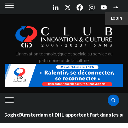
LOGIN
L'innovation technologique et sociale au service du
patrimoine et de la culture
h d’Amsterdam et DHL apportent l’art dans les salles de