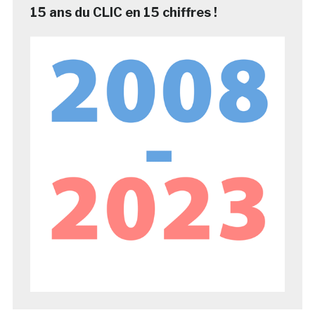
15 ans du CLIC en 15 chiffres !