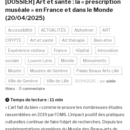
[DOSSIER] Art et santé : la « prescription
muséale » en France et dans le Monde
(20/04/2025)
Accessibilité
ACTUALITÉS
Alzheimer
ART
CRYPTE
Art et santé
Art thérapie
Bien-être
Expérience visiteur
France
Hôpital
Innovation
sociale
Louvre Lens
Monde
Monuments
Musée
Musées de Genève
Palais Beaux Arts Lille
Ville de Genève
Ville de Lille
20/04/2025
par
adele
thiers
0 commentaire
Temps de lecture :
11
min
« L’art fait du bien » comme le prouve les nombreuses études
rassemblées en 2019 par l’OMS. L’impact positif des pratiques
culturelles continue de faire l’objet de recherches. Depuis les
expérimentations pionnières du Musée des Beaux-arts de