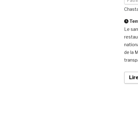
Patr
Chast
Temp
Le sam
restau
nation
de la M
transp
Lir