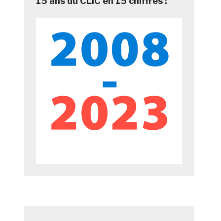
15 ans du CLIC en 15 chiffres !