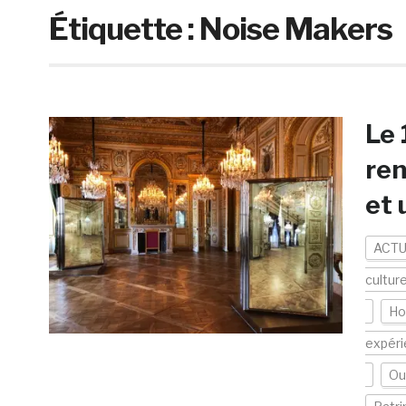
Étiquette :
Noise Makers
Le 
ren
et 
ACTU
cultur
Ho
expér
Out