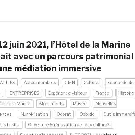
12 juin 2021, l’Hôtel de la Marine
ait avec un parcours patrimonial
une médiation immersive
ALITÉS
Actus membres
CMN
Culture
Economie de 
e
ENTREPRISES
Expérience visiteur
France
Histoire
tel de la Marine
Monuments
Musée
Nouvelles
iences
Numérisation
Odorat
Opixido
Outils immersif
ils in-situ
Ouverture & rénovation de lieux culturels