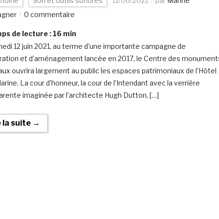
imoine
Son et outils sonores
11/06/2021
par
Marine
agner
0 commentaire
s de lecture :
16
min
edi 12 juin 2021, au terme d’une importante campagne de
ration et d’aménagement lancée en 2017, le Centre des monument
aux ouvrira largement au public les espaces patrimoniaux de l’Hôtel
arine. La cour d’honneur, la cour de l’Intendant avec la verrière
arente imaginée par l’architecte Hugh Dutton, […]
e la suite →