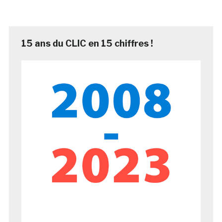
15 ans du CLIC en 15 chiffres !