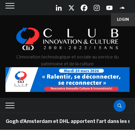
LOGIN
L'innovation technologique et sociale au service du
patrimoine et de la culture
gh d’Amsterdam et DHL apportent l’art dans les salles d