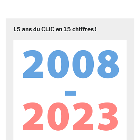
15 ans du CLIC en 15 chiffres !