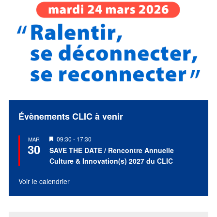
Évènements CLIC à venir
Mis
09:30
-
17:30
MAR
30
en
SAVE THE DATE / Rencontre Annuelle
avant
Culture & Innovation(s) 2027 du CLIC
Voir le calendrier