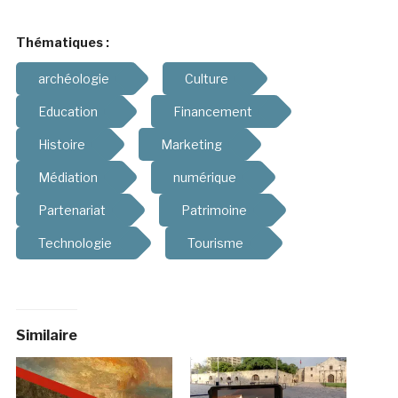
Thématiques :
archéologie
Culture
Education
Financement
Histoire
Marketing
Médiation
numérique
Partenariat
Patrimoine
Technologie
Tourisme
Similaire