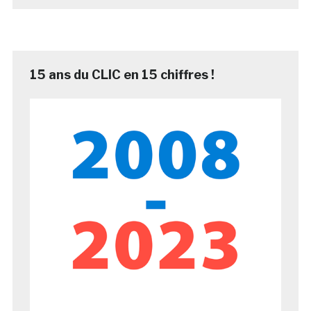
15 ans du CLIC en 15 chiffres !