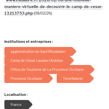
.
www.midilibre.fr/2026/02/08/une-nouvelle-
maniere-virtuelle-de-decouvrir-le-camp-de-cesar-
13213753.php
(08/02/26)
Institutions et entreprises :
agglomération du Gard Rhodanien
Camp de César Laudun-l’Ardoise
Office de Tourisme de La Provence Occitane
Provence Occitane
TimeXplorer
Localisation :
France