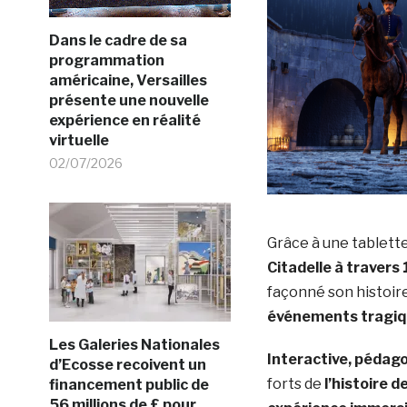
Dans le cadre de sa
programmation
américaine, Versailles
présente une nouvelle
expérience en réalité
virtuelle
02/07/2026
Grâce à une tablette 
Citadelle à travers
façonné son histoir
événements tragiqu
Les Galeries Nationales
Interactive, pédago
d’Ecosse recoivent un
forts de
l’histoire de
financement public de
56 millions de £ pour