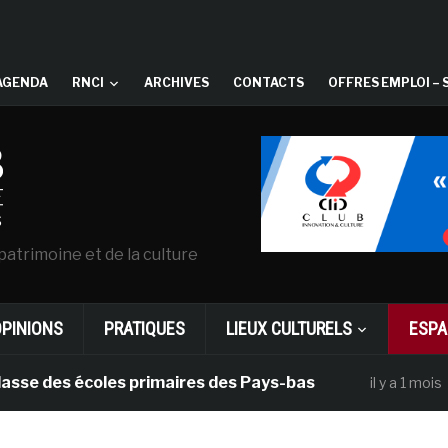
AGENDA
RNCI
ARCHIVES
CONTACTS
OFFRES EMPLOI – 
patrimoine et de la culture
OPINIONS
PRATIQUES
LIEUX CULTURELS
ESPA
coles primaires des Pays-bas
Dans le ca
il y a 1 mois