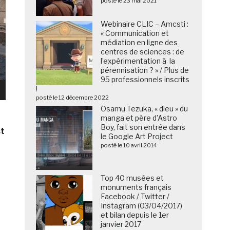
posté le 23 mai 2021
Webinaire CLIC – Amcsti :
« Communication et
médiation en ligne des
centres de sciences : de
l’expérimentation à la
pérennisation ? » / Plus de
95 professionnels inscrits
!
posté le 12 décembre 2022
Osamu Tezuka, « dieu » du
manga et père d’Astro
Boy, fait son entrée dans
st
le Google Art Project
posté le 10 avril 2014
Top 40 musées et
monuments français
Facebook / Twitter /
Instagram (03/04/2017)
et bilan depuis le 1er
janvier 2017