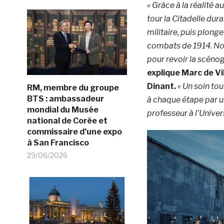
« Grâce à la réalité 
tour la Citadelle dur
militaire, puis plong
combats de 1914
.
No
pour revoir la scénog
explique Marc de Vi
Dinant.
« Un soin tou
RM, membre du groupe
BTS : ambassadeur
à chaque étape par un
mondial du Musée
professeur à l’Univer
national de Corée et
commissaire d’une expo
Lecteur
à San Francisco
vidéo
29/06/2026