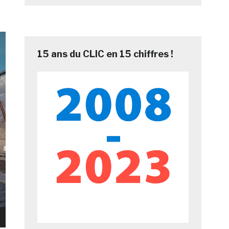
15 ans du CLIC en 15 chiffres !