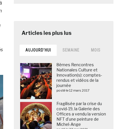
à
n
d
és
AUJOURD’HUI
SEMAINE
MOIS
8èmes Rencontres
Nationales Culture et
Innovation(s): comptes-
rendus et vidéos de la
journée
posté le 12 mars 2017
Fragilisée par la crise du
covid-19, la Galerie des
Offices a vendu la version
NFT d’une peinture de
Michel-Ange