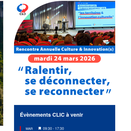
Évènements CLIC à venir
Mis
09:30
-
17:30
MAR