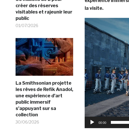
expérience immersive
créer des réserves
la visite.
visitables et rajeunir leur
public
Lecteur
01/07/2026
vidéo
La Smithsonian projette
les rêves de Refik Anadol,
une expérience d’art
public immersif
s’appuyant sur sa
collection
30/06/2026
00:00