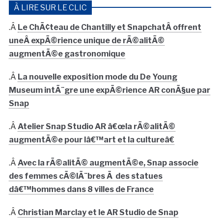
À LIRE SUR LE CLIC
.Â
Le ChÃ¢teau de Chantilly et SnapchatÂ offrent
uneÂ expÃ©rience unique de rÃ©alitÃ©
augmentÃ©e gastronomique
.Â
La nouvelle exposition mode du De Young
Museum intÃ¨gre une expÃ©rience AR conÃ§ue par
Snap
.Â
Atelier Snap Studio AR â€œla rÃ©alitÃ©
augmentÃ©e pour lâ€™art et la cultureâ€
.Â
Avec la rÃ©alitÃ© augmentÃ©e, Snap associe
des femmes cÃ©lÃ¨bres Ã des statues
dâ€™hommes dans 8 villes de France
.Â
Christian Marclay et le AR Studio de Snap