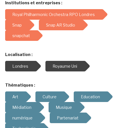
Institutions et entreprises :
Royal Philharmonic Orchestra RPO Londres
Snap
Snap AR Studio
snapchat
Localisation :
Londres
Royaume Uni
Thématiques :
Art
Culture
Education
Médiation
Musique
numérique
Partenariat