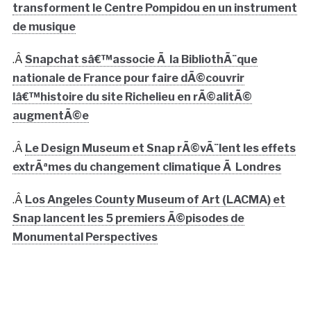
transforment le Centre Pompidou en un instrument
de musique
.Â
Snapchat sâ€™associe Ã la BibliothÃ¨que
nationale de France pour faire dÃ©couvrir
lâ€™histoire du site Richelieu en rÃ©alitÃ©
augmentÃ©e
.Â
Le Design Museum et Snap rÃ©vÃ¨lent les effets
extrÃªmes du changement climatique Ã Londres
.Â
Los Angeles County Museum of Art (LACMA) et
Snap lancent les 5 premiers Ã©pisodes de
Monumental Perspectives