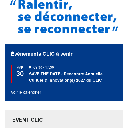
Évènements CLIC à venir
Mis
09:30
-
17:30
MAR
30
en
SAVE THE DATE / Rencontre Annuelle
avant
Culture & Innovation(s) 2027 du CLIC
Voir le calendrier
EVENT CLIC