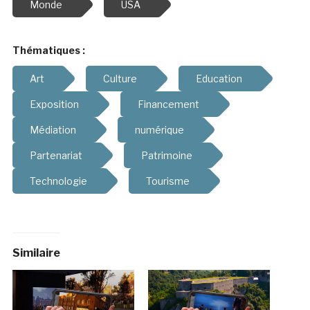
Monde
USA
Thématiques :
Art
Culture
Education
Exposition
Financement
Médiation
numérique
Partenariat
Patrimoine
Technologie
Tourisme
Similaire