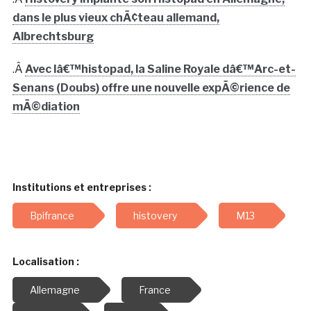
dans le plus vieux chÃ¢teau allemand,
Albrechtsburg
.Â
Avec lâ€™histopad, la Saline Royale dâ€™Arc-et-
Senans (Doubs) offre une nouvelle expÃ©rience de
mÃ©diation
Institutions et entreprises :
Bpifrance
histovery
M13
Localisation :
Allemagne
France