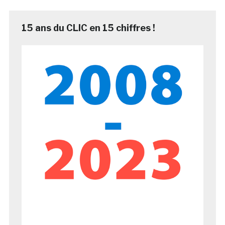
15 ans du CLIC en 15 chiffres !