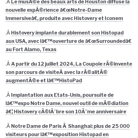
.Â
Le musÃ©e des beaux arts de Houston diffuse la
nouvelle expÃ©rience â€œNotre-Dame
Immersiveâ€, produite avec Histovery et Iconem
.Â
Histovery implante durablement son Histopad
aux USA, avec lâ€™ouverture de â€œSurroundedâ€
au Fort Alamo, Texas
.Â
A partir du 12 juillet 2024, La Coupole rÃ©invente
son parcours de visiteÂ avec la rÃ©alitÃ©
augmentÃ©e et lâ€™HistoPad
.Â
Implantation aux Etats-Unis, poursuite de
lâ€™expo Notre Dame, nouvel outil de mÃ©diation
â€¦ Histovery cÃ©lÃ¨bre son 10Ã¨me anniversaire
.Â
Notre Dame de Paris Ã Shanghai: plus de 25 000
visiteurs pour lâ€™exposition Histopad en