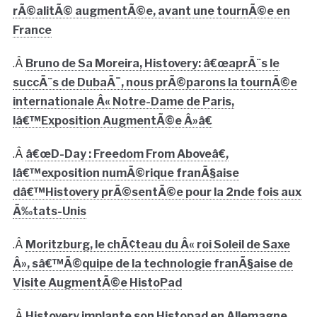
rÃ©alitÃ© augmentÃ©e, avant une tournÃ©e en
France
.Â
Bruno de Sa Moreira, Histovery: â€œaprÃ¨s le
succÃ¨s de DubaÃ¯, nous prÃ©parons la tournÃ©e
internationale Â« Notre-Dame de Paris,
lâ€™Exposition AugmentÃ©e Â»â€
.Â
â€œD-Day : Freedom From Aboveâ€,
lâ€™exposition numÃ©rique franÃ§aise
dâ€™Histovery prÃ©sentÃ©e pour la 2nde fois aux
Ã‰tats-Unis
.Â
Moritzburg, le chÃ¢teau du Â« roi Soleil de Saxe
Â», sâ€™Ã©quipe de la technologie franÃ§aise de
Visite AugmentÃ©e HistoPad
.Â
Histovery implante son Histopad en Allemagne,