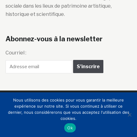
sociale dans les lieux de patrimoine artistique,
historique et scientifique.
Abonnez-vous à la newsletter
Courriel :
Nous utilisons des cookies pour vous garantir la meilleure
Club Innovation &
expérience sur notre site. Si vous continuez à utiliser ce
dernier, nous considérerons que vous acceptez l'utilisation des
Culture CLIC France
cookies.
Ok
Accueil
BIENVENUE !
LE CLUB
MEMBRES
RNCI