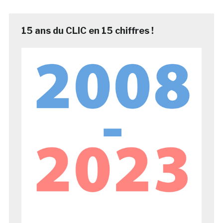
15 ans du CLIC en 15 chiffres !