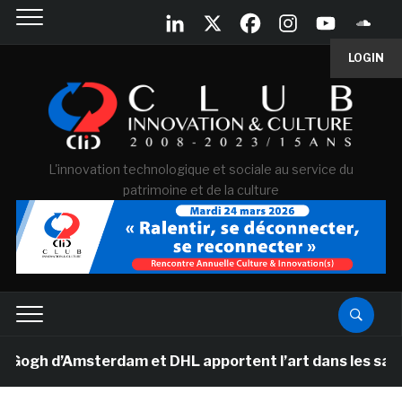
LOGIN
L'innovation technologique et sociale au service du
patrimoine et de la culture
gh d’Amsterdam et DHL apportent l’art dans les salles d