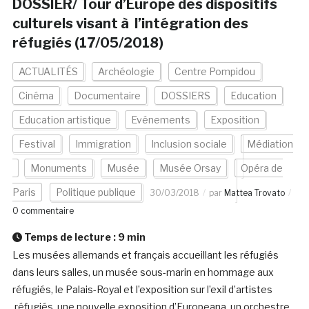
DOSSIER/ Tour d’Europe des dispositifs
culturels visant à l’intégration des
réfugiés (17/05/2018)
ACTUALITÉS
Archéologie
Centre Pompidou
Cinéma
Documentaire
DOSSIERS
Education
Education artistique
Evénements
Exposition
Festival
Immigration
Inclusion sociale
Médiation
Monuments
Musée
Musée Orsay
Opéra de
Paris
Politique publique
30/03/2018
par
Mattea Trovato
0 commentaire
Temps de lecture :
9
min
Les musées allemands et français accueillant les réfugiés
dans leurs salles, un musée sous-marin en hommage aux
réfugiés, le Palais-Royal et l’exposition sur l’exil d’artistes
réfugiés, une nouvelle exposition d’Europeana, un orchestre