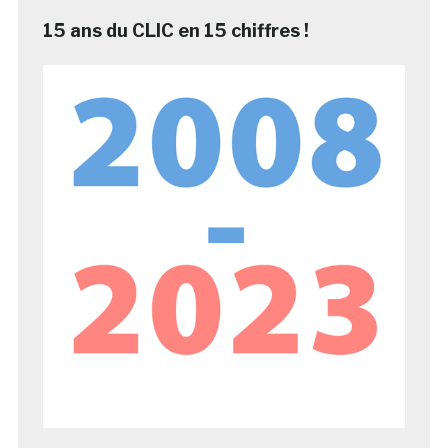
15 ans du CLIC en 15 chiffres !