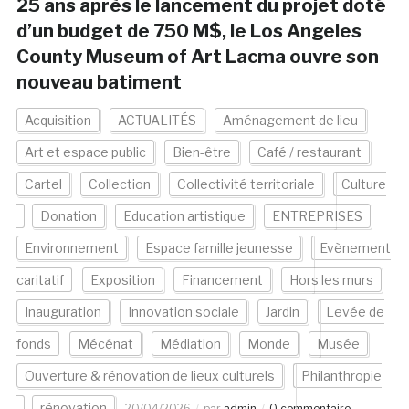
25 ans après le lancement du projet doté
d’un budget de 750 M$, le Los Angeles
County Museum of Art Lacma ouvre son
nouveau batiment
Acquisition
ACTUALITÉS
Aménagement de lieu
Art et espace public
Bien-être
Café / restaurant
Cartel
Collection
Collectivité territoriale
Culture
Donation
Education artistique
ENTREPRISES
Environnement
Espace famille jeunesse
Evènement
caritatif
Exposition
Financement
Hors les murs
Inauguration
Innovation sociale
Jardin
Levée de
fonds
Mécénat
Médiation
Monde
Musée
Ouverture & rénovation de lieux culturels
Philanthropie
rénovation
20/04/2026
par
admin
0 commentaire