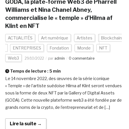
GODA, la plate-forme Web3 de Pharrell
Williams et Nina Chanel Abney,
commercialise le « temple » d’Hilma af
Klint en NFT
ACTUALITÉS
Art numérique
Artistes
Blockchain
ENTREPRISES
Fondation
Monde
NFT
Web3
29/10/2022
par
admin
0 commentaire
Temps de lecture :
5
min
Le 14 novembre 2022, des œuvres de la série iconique
« Temple » de l’artiste suédoise Hilma af Klint seront vendues
sous la forme de deux NFT par la Gallery of Digital Assets
(GODA). Cette nouvelle plateforme web3 a été fondée par de
grands noms de la crypto, de l’entrepreneuriat et de […]
Lire la suite →