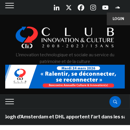
LOGIN
L'innovation technologique et sociale au service du
patrimoine et de la culture
h d’Amsterdam et DHL apportent l’art dans les salles de