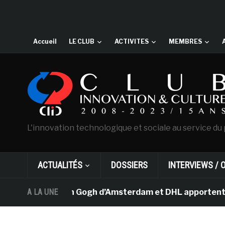
Accueil
LE CLUB
ACTIVITES
MEMBRES
L'innovation technologique et sociale au service du 
ACTUALITÉS
DOSSIERS
INTERVIEWS / 
e musée Van Gogh d’Amsterdam et DHL apportent l’art da
A LA UNE