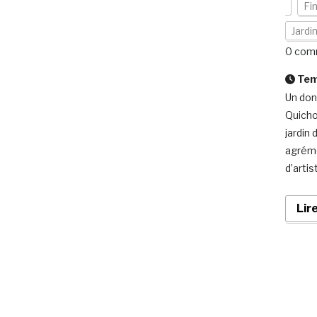
Fi
Jardi
0 com
Temp
Un don
Quicho
jardin
agréme
d’arti
Lir