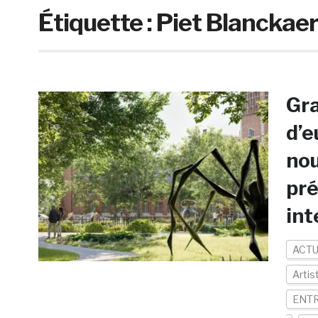
Étiquette :
Piet Blanckaer
Gra
d’e
nou
pré
int
ACTU
Artis
ENTR