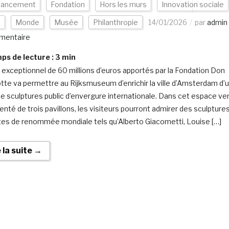
nancement
Fondation
Hors les murs
Innovation sociale
n
Monde
Musée
Philanthropie
14/01/2026
par
admin
mentaire
s de lecture :
3
min
 exceptionnel de 60 millions d’euros apportés par la Fondation Don
tte va permettre au Rijksmuseum d’enrichir la ville d’Amsterdam d’
 de sculptures public d’envergure internationale. Dans cet espace ve
nté de trois pavillons, les visiteurs pourront admirer des sculpture
stes de renommée mondiale tels qu’Alberto Giacometti, Louise […]
e la suite →