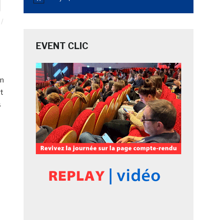
Notice
EVENT CLIC
un
rt
s