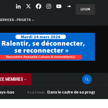
LOGIN
SERVICES – PROJETS
CE MEMBRES
as
Dans le cadre de sa programmation amé
il y a 1 mois