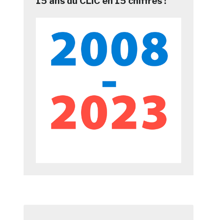
15 ans du CLIC en 15 chiffres !