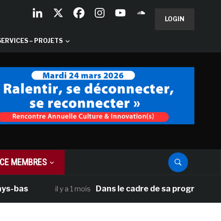
LOGIN
SERVICES – PROJETS
CE MEMBRES
as
Dans le cadre de sa programmation amé
il y a 1 mois