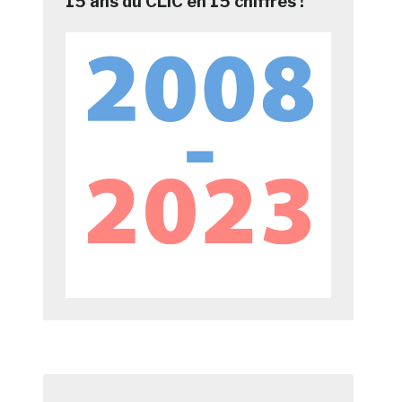
15 ans du CLIC en 15 chiffres !