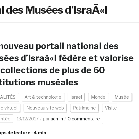
al des Musées d’IsraÃ«l
nouveau portail national des
ées d’Israà«l fédère et valorise
 collections de plus de 60
titutions muséales
ALITÉS
Art & technologie
Israel
Monde
Musée
 virtuel
Nouveau site web
Patrimoine
Visite
ntée
13/12/2017
par
admin
0 commentaire
s de lecture :
4
min