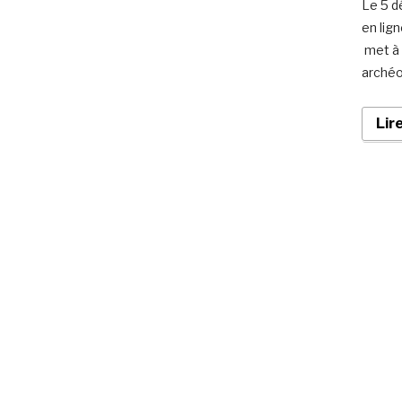
Le 5 d
en lign
met à 
archéo
Lir