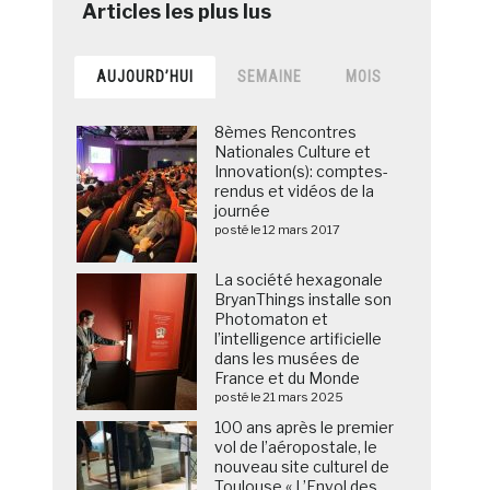
AUJOURD’HUI
SEMAINE
MOIS
8èmes Rencontres
Nationales Culture et
Innovation(s): comptes-
rendus et vidéos de la
journée
posté le 12 mars 2017
La société hexagonale
BryanThings installe son
Photomaton et
l’intelligence artificielle
dans les musées de
France et du Monde
posté le 21 mars 2025
100 ans après le premier
vol de l’aéropostale, le
nouveau site culturel de
Toulouse « L’Envol des