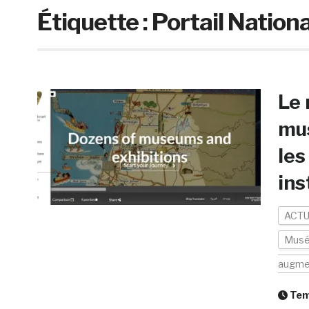
Étiquette :
Portail Nation
Le 
mus
les
ins
ACTU
Musée
augme
Temp