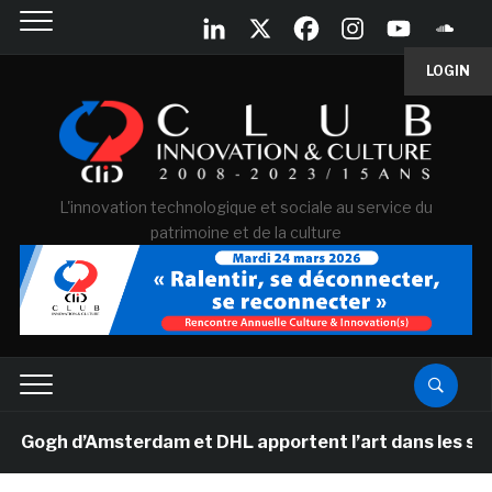
LOGIN
L'innovation technologique et sociale au service du
patrimoine et de la culture
gh d’Amsterdam et DHL apportent l’art dans les salles d