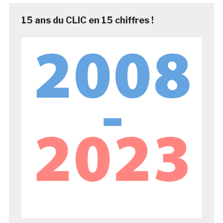
15 ans du CLIC en 15 chiffres !