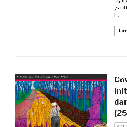
Night 
grand 
[…]
Lir
Cov
ini
dan
(2
ACTU