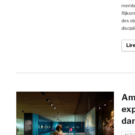
membre
Rijksm
des ob
discipl
Lir
Ams
exp
dan