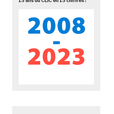
15 ans du CLIC en 15 chiffres !