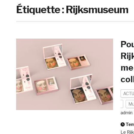
Étiquette :
Rijksmuseum
Pou
Rij
mei
col
ACTU
Mu
admin
Temp
Le Rij