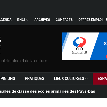
AGENDA
RNCI
ARCHIVES
CONTACTS
OFFRES EMPLOI – 
patrimoine et de la culture
OPINIONS
PRATIQUES
LIEUX CULTURELS
ESPA
e classe des écoles primaires des Pays-bas
il y a 1 m