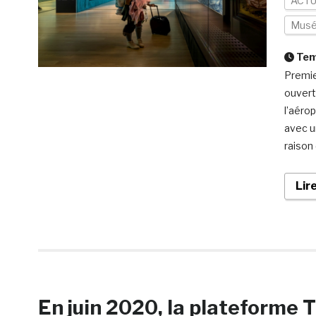
ACTU
Mus
Temp
Premie
ouvert
l’aéro
avec u
raison 
Lir
En juin 2020, la plateforme 