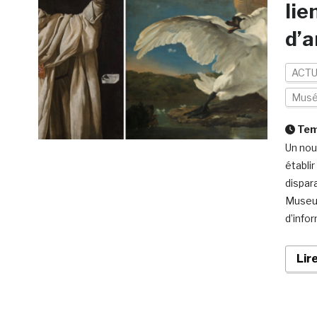
lie
d’a
ACTU
Mus
Temp
Un nouv
établi
dispar
Museum
d’infor
Lir