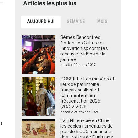
AUJOURD’HUI
SEMAINE
MOIS
8èmes Rencontres
Nationales Culture et
Innovation(s): comptes-
rendus et vidéos de la
journée
posté le 12 mars 2017
DOSSIER / Les musées et
lieux de patrimoine
français publient et
commentent leur
fréquentation 2025
(20/02/2026)
posté le 20 février 2026
La BNF envoie en Chine
la
les copies numériques de
plus de 5 000 manuscrits
des grottes de Dunhuang