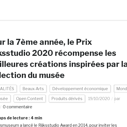
r la 7ème année, le Prix
ksstudio 2020 récompense les
lleures créations inspirées par l
lection du musée
ALITÉS
Beaux-Arts
Développement économique
Mond
sée
Open Content
Produits dérivés
19/10/2020
par
0 commentaire
s de lecture :
4
min
ksmuseum a lancé le Rijksstudio Award en 2014, pour inviter les