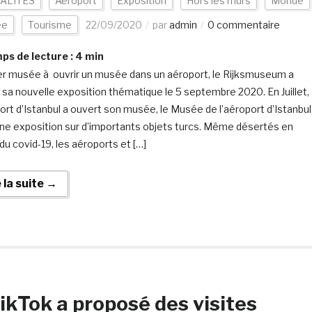
ALITÉS
Aéroport
Exposition
Hors les murs
Monde
ée
Tourisme
22/09/2020
par
admin
0 commentaire
s de lecture :
4
min
r musée à ouvrir un musée dans un aéroport, le Rijksmuseum a
 sa nouvelle exposition thématique le 5 septembre 2020. En Juillet,
port d’Istanbul a ouvert son musée, le Musée de l’aéroport d’Istanbul
ne exposition sur d’importants objets turcs. Même désertés en
du covid-19, les aéroports et […]
e la suite →
TikTok a proposé des visites