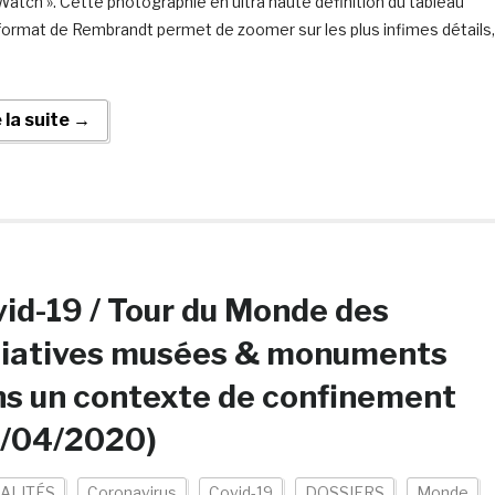
Watch ». Cette photographie en ultra haute définition du tableau
format de Rembrandt permet de zoomer sur les plus infimes détails,
e la suite →
id-19 / Tour du Monde des
tiatives musées & monuments
s un contexte de confinement
5/04/2020)
ALITÉS
Coronavirus
Covid-19
DOSSIERS
Monde