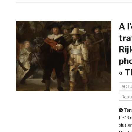
A l
tra
Rij
pho
« T
ACTU
Resta
Temp
Le 13 
plus g